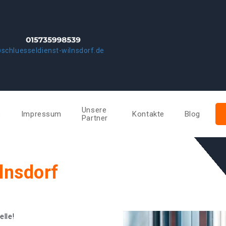
schluesseldienst-wilnsdorf.de
Unsere
e
Impressum
Kontakte
Blog
Partner
lnsdorf
elle!