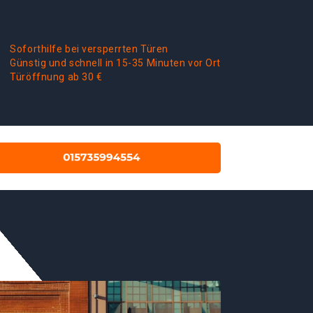
Soforthilfe bei versperrten Türen
Günstig und schnell in 15-35 Minuten vor Ort
Türöffnung ab 30 €