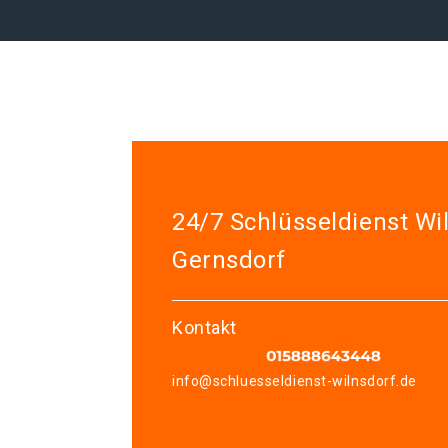
24/7 Schlüsseldienst Wi
Gernsdorf
Kontakt
info@schluesseldienst-wilnsdorf.de