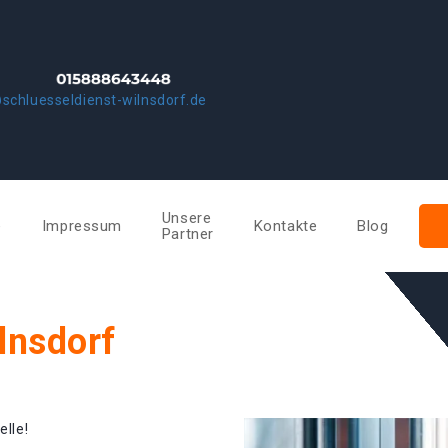
schluesseldienst-wilnsdorf.de
Unsere
e
Impressum
Kontakte
Blog
Partner
lnsdorf
elle!